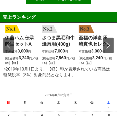
売上ランキング
No.1
No.2
No.3
伊藤ハム 伝承
さつま黒毛和牛
至福の洋食 田
子
献呈セットA
焼肉用(400g)
崎真也セレクシ
ョン(12個)
3,000
7,000
3,000
本体価格
円
本体価格
円
本体価格
円
3,240
7,560
3,240
税
(税込価格
円／税
(税込価格
円／税
(税込価格
円／税
8%)【軽】
8%)【軽】
8%)【軽】
※2019年10月1日より、【軽】印が表示されている商品は
軽減税率（8%）対象商品となります。
2026年8月の定休日
日
月
火
水
木
金
土
1
2
3
4
5
6
7
8