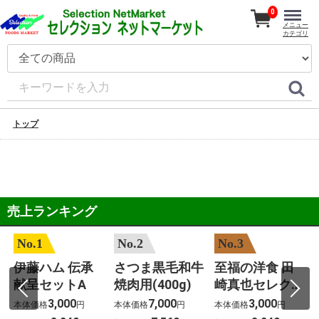
0
メニュー
カテゴリ
トップ
売上ランキング
No.1
No.2
No.3
伊藤ハム 伝承
さつま黒毛和牛
至福の洋食 田
子
献呈セットA
焼肉用(400g)
崎真也セレクシ
ョン(12個)
3,000
7,000
3,000
本体価格
円
本体価格
円
本体価格
円