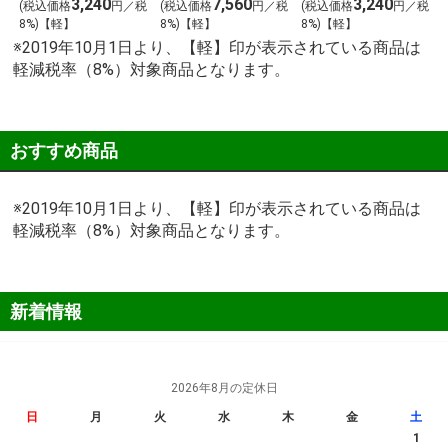
3,240
7,560
3,240
税
(税込価格
円／税
(税込価格
円／税
(税込価格
円／税
8%)【軽】
8%)【軽】
8%)【軽】
※2019年10月1日より、【軽】印が表示されている商品は
軽減税率（8%）対象商品となります。
おすすめ商品
※2019年10月1日より、【軽】印が表示されている商品は
軽減税率（8%）対象商品となります。
新着情報
2026年8月の定休日
日
月
火
水
木
金
土
1