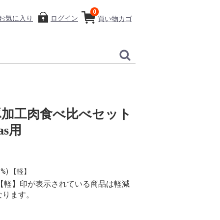
0
お気に入り
ログイン
買い物カゴ
いも豚加工肉食べ比べセット
as用
%) 【軽】
り、【軽】印が表示されている商品は軽減
なります。