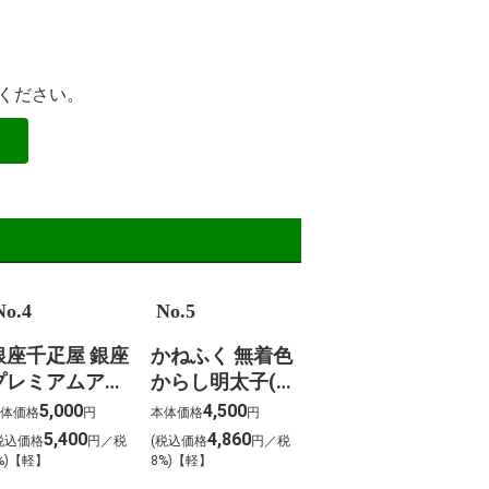
ください。
No.4
No.5
銀座千疋屋 銀座
かねふく 無着色
プレミアムアイ
からし明太子(北
(10個)
海道産)
5,000
4,500
体価格
円
本体価格
円
5,400
4,860
税込価格
円／税
(税込価格
円／税
%)【軽】
8%)【軽】