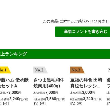
この商品に対するご感想をぜひお寄せ
新規コメントを書き込む
売上ランキング
o.1
No.2
No.3
伊藤ハム 伝承献
さつま黒毛和牛
至福の洋食 田崎
呈セットA
焼肉用(400g)
真也セレクショ
ン(12個)
ス
3,000
7,000
3,000
体価格
円
本体価格
円
本体価格
円
本
3,240
7,560
3,240
税込価格
円／税
(税込価格
円／税
(税込価格
円／税
(
%)【軽】
8%)【軽】
8%)【軽】
8