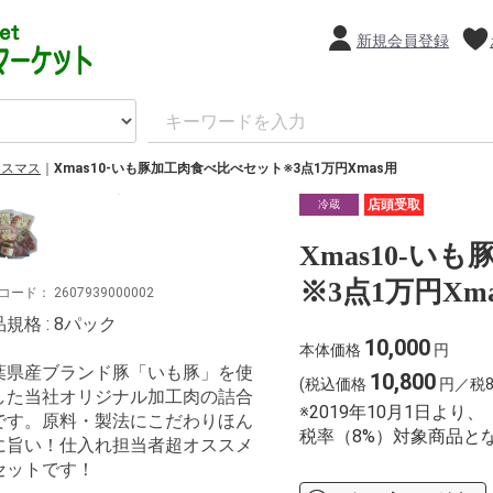
新規会員登録
リスマス
Xmas10-いも豚加工肉食べ比べセット※3点1万円Xmas用
店頭受取
冷蔵
Xmas10-
※3点1万円Xm
コード：
2607939000002
規格 : 8パック
10,000
本体価格
円
葉県産ブランド豚「いも豚」を使
10,800
(税込価格
円／税8
した当社オリジナル加工肉の詰合
※2019年10月1日よ
です。原料・製法にこだわりほん
税率（8%）対象商品と
に旨い！仕入れ担当者超オススメ
セットです！