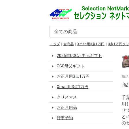
トップ
全商品
Xmas用3点1万円
3点1万円ク
2026年CGCお中元ギフト
CGC母父ギフト
お正月用3点1万円
商品
商品
Xmas用3点1万円
クリスマス
千
用
お正月用品
せ
と
行事予約
の