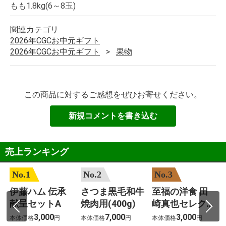
もも1.8kg(6～8玉)
関連カテゴリ
2026年CGCお中元ギフト
2026年CGCお中元ギフト
果物
この商品に対するご感想をぜひお寄せください。
新規コメントを書き込む
売上ランキング
No.1
No.2
No.3
伊藤ハム 伝承
さつま黒毛和牛
至福の洋食 田
子
献呈セットA
焼肉用(400g)
崎真也セレクシ
ョン(12個)
3,000
7,000
3,000
本体価格
円
本体価格
円
本体価格
円