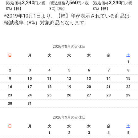
3,240
7,560
3,240
税
(税込価格
円／税
(税込価格
円／税
(税込価格
円／税
8%)【軽】
8%)【軽】
8%)【軽】
※2019年10月1日より、【軽】印が表示されている商品は
軽減税率（8%）対象商品となります。
2026年8月の定休日
日
月
火
水
木
金
土
1
2
3
4
5
6
7
8
9
10
11
12
13
14
15
16
17
18
19
20
21
22
23
24
25
26
27
28
29
30
31
2026年9月の定休日
日
月
火
水
木
金
土
1
2
3
4
5