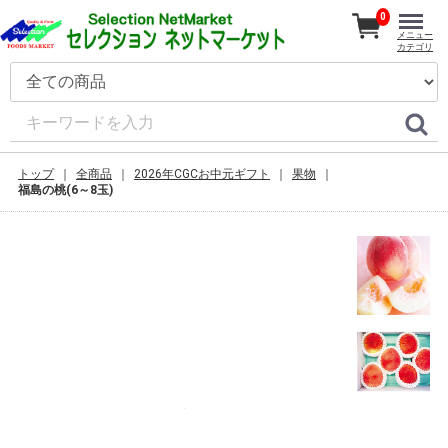
0
メニュー
カテゴリ
トップ
全商品
2026年CGCお中元ギフト
果物
福島の桃(6～8玉)