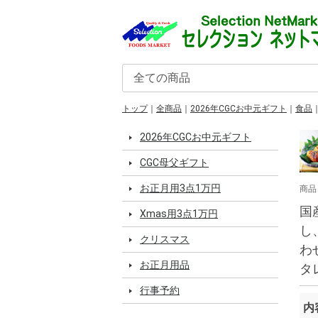
トップ
全商品
2026年CGCお中元ギフト
食品
2026年CGCお中元ギフト
CGC母父ギフト
お正月用3点1万円
商品
国
Xmas用3点1万円
し
クリスマス
わ
お正月用品
タ
行事予約
内