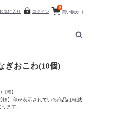
0
お気に入り
ログイン
買い物カゴ
ぎおこわ(10個)
) 【軽】
り、【軽】印が表示されている商品は軽減
なります。