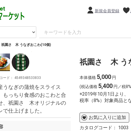
新規会員登録
祇園さゝ木 うなぎおこわ(10個)
祇園さゝ木 うな
5,000
本体価格
円
コード：
4549348533833
5,400
産うなぎの蒲焼をスライス
(税込価格
円／税8%
※2019年10月1日よ
、もっちり食感のおこわと合
税率（8%）対象商品と
せ、祇園さゝ木オリジナルの
レで仕上げました。
お気に入りに追加
容
カタログコード：
1003