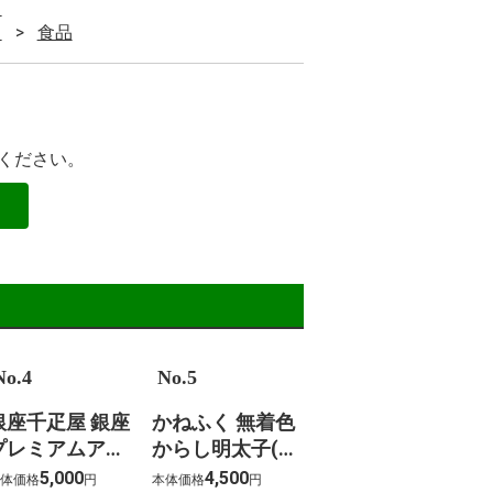
ト
ト
食品
ください。
No.4
No.5
銀座千疋屋 銀座
かねふく 無着色
プレミアムアイ
からし明太子(北
(10個)
海道産)
5,000
4,500
体価格
円
本体価格
円