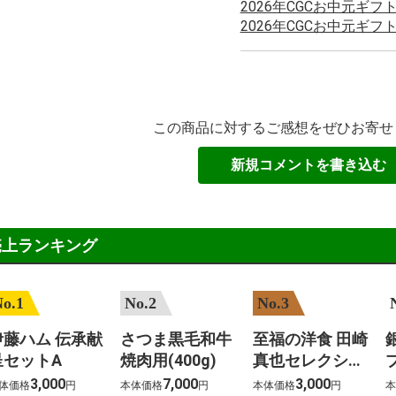
2026年CGCお中元ギフ
2026年CGCお中元ギフ
この商品に対するご感想をぜひお寄せ
新規コメントを書き込む
売上ランキング
o.1
No.2
No.3
伊藤ハム 伝承献
さつま黒毛和牛
至福の洋食 田崎
呈セットA
焼肉用(400g)
真也セレクショ
ン(12個)
ス
3,000
7,000
3,000
体価格
円
本体価格
円
本体価格
円
本