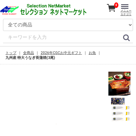
0
メニュー
カテゴリ
トップ
全商品
2026年CGCお中元ギフト
お魚
九州産 特大うなぎ長蒲焼(3尾)