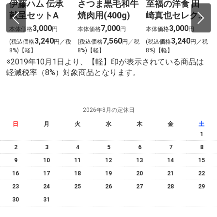
伊藤ハム 伝承
さつま黒毛和牛
至福の洋食 田
子
献呈セットA
焼肉用(400g)
崎真也セレクシ
ョン(12個)
3,000
7,000
3,000
本体価格
円
本体価格
円
本体価格
円
3,240
7,560
3,240
税
(税込価格
円／税
(税込価格
円／税
(税込価格
円／税
8%)【軽】
8%)【軽】
8%)【軽】
※2019年10月1日より、【軽】印が表示されている商品は
軽減税率（8%）対象商品となります。
2026年8月の定休日
日
月
火
水
木
金
土
1
2
3
4
5
6
7
8
9
10
11
12
13
14
15
16
17
18
19
20
21
22
23
24
25
26
27
28
29
30
31