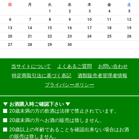
日
月
火
水
木
金
土
1
2
3
4
5
6
7
8
9
10
11
12
13
14
15
16
17
18
19
20
21
22
23
24
25
26
27
28
29
30
当サイトについて
よくあるご質問
お問い合わせ
特定商取引法に基づく表記
酒類販売者管理者情報
プライバシーポリシー
お酒購入時ご確認下さい
20歳未満の方の飲酒は法律で禁止されています。
20歳未満の方へお酒の販売は致しません。
20歳以上の年齢であることを確認出来ない場合はお酒
の販売は致しません。