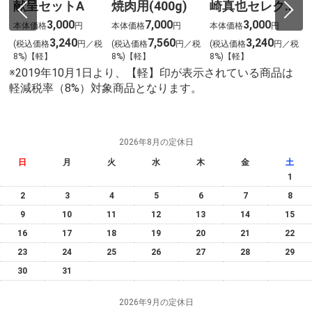
献呈セットA
焼肉用(400g)
崎真也セレクシ
レ
ョン(12個)
3,000
7,000
3,000
本体価格
円
本体価格
円
本体価格
円
3,240
7,560
3,240
税
(税込価格
円／税
(税込価格
円／税
(税込価格
円／税
ト
8%)【軽】
8%)【軽】
8%)【軽】
※2019年10月1日より、【軽】印が表示されている商品は
軽減税率（8%）対象商品となります。
2026年8月の定休日
日
月
火
水
木
金
土
1
2
3
4
5
6
7
8
9
10
11
12
13
14
15
16
17
18
19
20
21
22
23
24
25
26
27
28
29
30
31
2026年9月の定休日