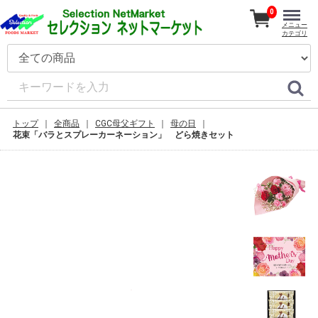
0
メニュー
カテゴリ
トップ
全商品
CGC母父ギフト
母の日
花束「バラとスプレーカーネーション」 どら焼きセット