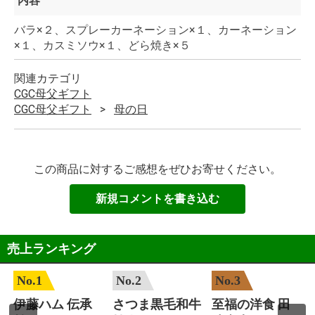
内容
バラ×２、スプレーカーネーション×１、カーネーション
×１、カスミソウ×１、どら焼き×５
関連カテゴリ
CGC母父ギフト
CGC母父ギフト
母の日
この商品に対するご感想をぜひお寄せください。
新規コメントを書き込む
売上ランキング
No.1
No.2
No.3
ヒ
伊藤ハム 伝承
さつま黒毛和牛
至福の洋食 田