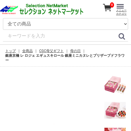
0
メニュー
カテゴリ
トップ
全商品
CGC母父ギフト
母の日
銀座京橋 レ ロジェ エギュスキロール 銀座ミニカヌレとプリザーブドフラワ
ー