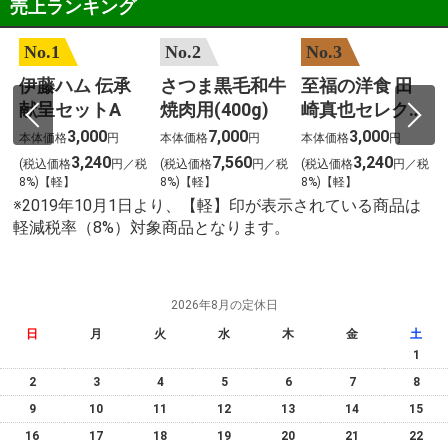
売上ランキング
No.1
No.2
No.3
伊藤ハム 伝承
さつま黒毛和牛
至福の洋食 田
子
献呈セットA
焼肉用(400g)
崎真也セレクシ
ョン(12個)
3,000
7,000
3,000
本体価格
円
本体価格
円
本体価格
円
3,240
7,560
3,240
税
(税込価格
円／税
(税込価格
円／税
(税込価格
円／税
8%)【軽】
8%)【軽】
8%)【軽】
※2019年10月1日より、【軽】印が表示されている商品は
軽減税率（8%）対象商品となります。
2026年8月の定休日
日
月
火
水
木
金
土
1
2
3
4
5
6
7
8
9
10
11
12
13
14
15
16
17
18
19
20
21
22